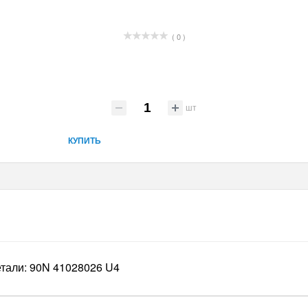
( 0 )
шт
КУПИТЬ
тали: 90N 41028026 U4