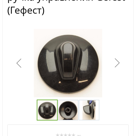
(Гефест)
( 0 )